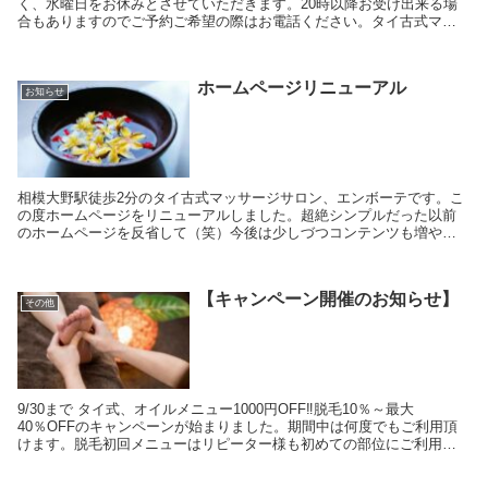
く、水曜日をお休みとさせていただきます。20時以降お受け出来る場
合もありますのでご予約ご希望の際はお電話ください。タイ古式マッ
サージ+筋膜リリース＆ストレッチ 脱毛 フォトフ...
ホームページリニューアル
お知らせ
相模大野駅徒歩2分のタイ古式マッサージサロン、エンボーテです。こ
の度ホームページをリニューアルしました。超絶シンプルだった以前
のホームページを反省して（笑）今後は少しづつコンテンツも増や
し、情報発信していく予定です。お得なキャンペーンも企...
【キャンペーン開催のお知らせ】
その他
9/30まで タイ式、オイルメニュー1000円OFF‼脱毛10％～最大
40％OFFのキャンペーンが始まりました。期間中は何度でもご利用頂
けます。脱毛初回メニューはリピーター様も初めての部位にご利用い
ただけますのでこの機会にすべすべ美肌を手...